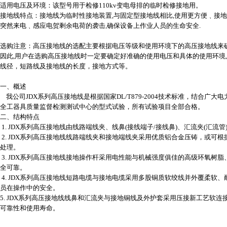
适用电压及环境：该型号用于检修110kv变电母排的临时检修接地用。
接地线特点：接地线为临时性接地装置,与固定型接地线相比,使用更方便﹑接地
突然来电﹑感应电贺剩余电荷的袭击,确保设备上作业人员的生命安全.
选购注意：高压接地线的选配主要根据电压等级和使用环境下的高压接地线来
因此,用户在选购高压接地线时一定要确定好准确的使用电压和具体的使用环境, 
线径，短路线及接地线的长度，接地方式等。
一、概述
我公司JDX系列高压接地线是根据国家DL/T879-2004技术标准，结合广
全工器具质量监督检测测试中心的型式试验，所有试验项目全部合格。
二、结构特点
1. JDX系列高压接地线由线路端线夹、线鼻(接线端子/接线鼻)、汇流夹(
2. JDX系列高压接地线线路端线夹和接地端线夹采用优质铝合金压铸，或可
处理。
3. JDX系列高压接地线接地操作杆采用电性能与机械强度俱佳的高级环氧
全可靠。
4. JDX系列高压接地线短路电缆与接地电缆采用多股铜质软绞线并外覆柔
员在操作中的安全。
5. JDX系列高压接地线线鼻和汇流夹与接地铜线及外护套采用压接新工艺软连
可靠性和使用寿命。