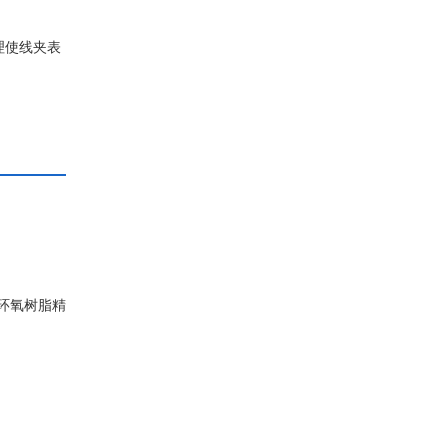
理使线夹表
环氧树脂精