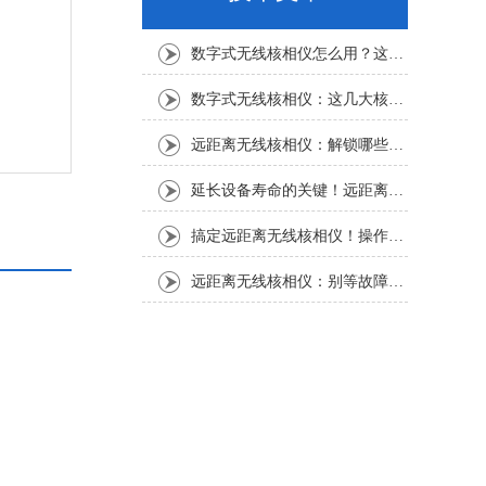
数字式无线核相仪怎么用？这份实操指南，新手也能轻松上手
数字式无线核相仪：这几大核心特点，让核相作业效率直接“提速”
远距离无线核相仪：解锁哪些“看不见”的电力适配场景？
延长设备寿命的关键！远距离无线核相仪的保养细节，资深运维都在悄悄用
搞定远距离无线核相仪！操作步骤全梳理，每一步都讲透
远距离无线核相仪：别等故障才重视！这份维护保养指南请收好