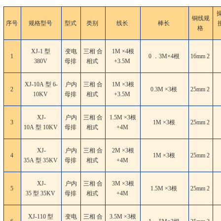
铜线规
序号
规格型号
型式
类别
线长
棒长
格
XJ-1 型
变电
三相 合
1M ×4根
1
0 ．3M×4根
16mm
2
380V
母排
相式
+3.5M
XJ-10A 型 6-
户内
三相 合
1M ×3根
2
0.3M ×3根
25mm
2
10KV
母排
相式
+3.5M
XJ-
户内
三相 合
1.5M ×3根
3
1M ×3根
25mm
2
10A 型 10KV
母排
相式
+4M
XJ-
户内
三相 合
2M ×3根
4
1M ×3根
25mm
2
35A 型 35KV
母排
相式
+4M
XJ-
户内
三相 合
3M ×3根
5
1.5M ×3根
25mm
2
35 型 35KV
母排
相式
+4M
XJ-110 型
变电
三相 合
3.5M ×3根