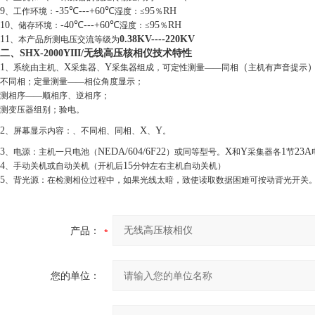
9
-35
℃
---+60
℃
95
RH
、工作环境：
湿度：≤
％
10
-40
℃
---+60
℃
95
RH
、储存环境：
湿度：≤
％
11
0.38KV----220KV
、本产品所测电压交流等级为
二、SHX-2000YIII/无线高压核相仪技术特性
1
X
Y
（
、系统由主机、
采集器、
采集器组成，可定性测量——同相
主机有声音提示
不同相；定量测量——相位角度显示；
测相序——顺相序、逆相序；
测变压器组别；验电。
2
X
Y
、屏幕显示内容：、不同相、同相、
、
。
3
NEDA/604/
6F22
X
Y
1
23A
、电源：主机一只电池（
）或同等型号。
和
采集器各
节
4
15
、手动关机或自动关机（开机后
分钟左右主机自动关机）
5
、背光源：在检测相位过程中，如果光线太暗，致使读取数据困难可按动背光开关
产品：
您的单位：