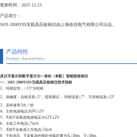
更新时间：2025-12-23
产品简介：
SHX-2000YIII无线高压核相仪由上海徐吉电气有限公司出品。
产品特性
Product characteristics
具汉字显示和数字显示为一身的（单配）智能型核相仪
一、SHX-2000YIII/无线高压核相仪技术指标
1
<15
、同相定性：
°为同相
2
2
7
12
、准确度：自校误差≤
°，现场测试：
同相误差≤
°，不同相误差≤
°
3
3
、采样速率
次／秒
4
9V
2V
、主机电源电压为
±
5
X
Y
12V
2V
、
和
采集器电源电压为
±
6
7mA
、主机工作电流≤
7
X
Y
5mA
、
和
采集器工作电流≤
8
X
Y
X
30m
Y
30m
、主机和
、
采集器的视距传输距离为
≥
、
≥