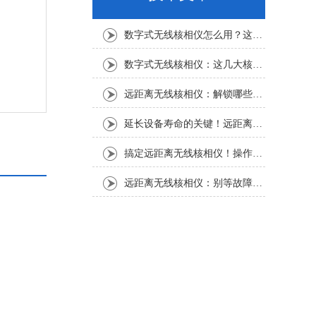
数字式无线核相仪怎么用？这份实操指南，新手也能轻松上手
数字式无线核相仪：这几大核心特点，让核相作业效率直接“提速”
远距离无线核相仪：解锁哪些“看不见”的电力适配场景？
延长设备寿命的关键！远距离无线核相仪的保养细节，资深运维都在悄悄用
搞定远距离无线核相仪！操作步骤全梳理，每一步都讲透
远距离无线核相仪：别等故障才重视！这份维护保养指南请收好