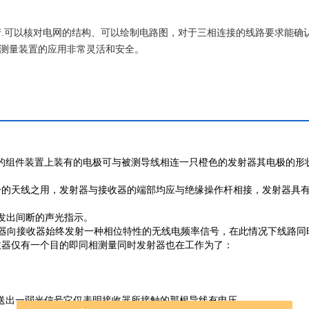
生产.可以核对电网的结构、可以绘制电路图，对于三相连接的线路要求能确
使测量装置的应用非常灵活和安全。
的组件装置上装有的电极可与被测导线相连一只橙色的发射器其电极的形
号的天线之用，发射器与接收器的端部均应与绝缘操作杆相接，发射器具
发出间断的声光指示。
发射器向接收器始终发射一种相位特性的无线电频率信号，在此情况下线路同
收器仅有一个目的即同相测量同时发射器也在工作为了：
器送出一弱光信号它仅表明接收器所接触的那根导线有电压。