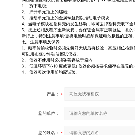
1 、拆下电极;
2、 拧开单元顶上的螺帽;
3、 推动单元顶上的金属螺丝帽以推动电子模块;
4、当电子模块在塑料壳内发生移动，即可去掉塑料壳取下金
5、按上述相反程序重新恢复，要保证金属罩正确就位，孔的
新拧上，特别注意事项:更换电池时必须保证电池极性的正确
七、注意事项及保养
1、频率传输校验时必须先装好天线后再校验，高压相位检测
可以用布蘸少许硅油擦试仪器。
2 、仪器不使用时必须妥善存放于箱内
3 、低温环境下(-10 度或更低) 仪器必须按要求储存在温
4 、仪器每次使用前均应试验。
产品：
您的单位：
您的姓名：