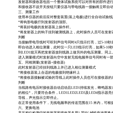
发射器和接收器包括一个整体试验系统可以对所有的部件进行
和接收器不设开关按钮只要仪器与带电线路一接触将立即自
三、测量工作
使用本仪器的前后应对整套装置(装上电极)进行全自动试验线
*将钩形电极拧到发射器的顶部。
*将装好电极的发射器装上操作杆。
*将发射器上的钩子挂到被测线路上，此时操作人员可在发射器的底部看
判断
当接触带电导线时可听到声信号同时4只指示灯亮，过5-10秒
即自动进入相位测量，此时仅一只LED指示灯亮，如果5-1
到LED1熄灭再把发射器放到线路上做另外的电压测量。同上
进入测量模式时发射器向空中发射无线电频率信号同时有一
五、同相测量(发射器+接收器)
此时发射器已经挂到线路上并已进入相位测量模式
*将接收器装上合适的电极接到绝缘杆上
*将接收器接触被试验的导线上此时操作人员也可在接收器的底部看到:
判断
当线路有电压时接收器自动启动且LED1持续发光，蜂鸣器
的相位*，只要符合条件，LED1LED2LED3及LED4
导线，声光指示立即停止。
在正常使用条件下，无线电频率的传送范围在15 米内，可根
六、更换电池
高压相位检测仪的发射器和接收器各用1 节9V 碱性电池更换