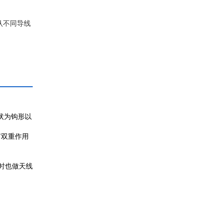
认不同导线
状为钩形以
有双重作用
时也做天线