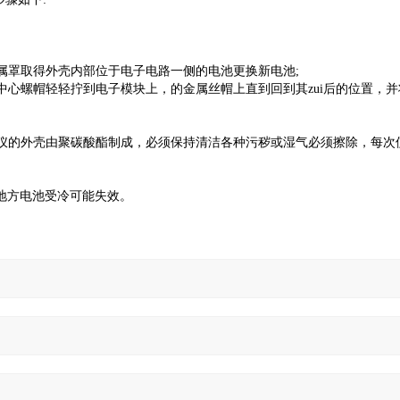
属罩取得外壳内部位于电子电路一侧的电池更换新电池;
中心螺帽轻轻拧到电子模块上，的金属丝帽上直到回到其zui后的位置，并
。
仪的外壳由聚碳酸酯制成，必须保持清洁各种污秽或湿气必须擦除，每次
暖的地方电池受冷可能失效。