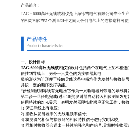
产品简介：
TAG－6000高压无线核相仪是上海徐吉电气有限公司专业
的相对相位在2 个测量组件之间无任何电气上的连接这样可
产品特性
Product characteristics
一、设计目标
TAG-6000高压无线核相仪
的设计包括两个在电气上互不相连
便挂到导线上，另外一只黄色的为接收器其电
极的形状为丫形便于接触导线这些电极均作为发射与接收信
并按一定的顺序发挥功能。
*步检测被测导线有无电压它作为一只验电器对带电的导线将
第二步一旦验电完成(过5-10秒)发射器自动转入相位测量
使用持续的灯光显示，表明发射器即按此顺序正常工作，接
1) 保证导线上有电压;
2) 接收从发射器来的无线电频率信号;
3) 将测得的相位与接收到的相位特性信号进行实时比较;
4) 同相时接收器会送出一持续的强光和声信号;异相时接收