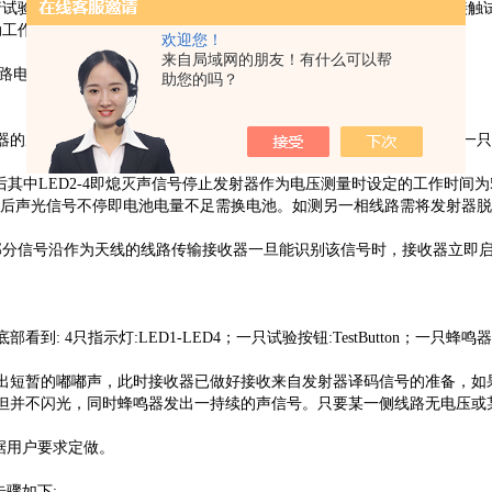
试验:电气元件电池线路和天线进行这种试验，相当于对实际线路的接触
动工作测量电极不与导线接触就立即停止工作。
欢迎您！
来自局域网的朋友！有什么可以帮
路电压测量(只使用发射器)
助您的吗？
到：4 只指示灯:LED1-LED4；一只试验按钮:TestButton ；一
后其中LED2-4即熄灭声信号停止发射器作为电压测量时设定的工作时间为5
0秒后声光信号不停即电池电量不足需换电池。如测另一相线路需将发射器
。
部分信号沿作为天线的线路传输接收器一旦能识别该信号时，接收器立即
 4只指示灯:LED1-LED4；一只试验按钮:TestButton；一只蜂鸣
发出短暂的嘟嘟声，此时接收器已做好接收来自发射器译码信号的准备，如
指示器亮但并不闪光，同时蜂鸣器发出一持续的声信号。只要某一侧线路无电压
据用户要求定做。
步骤如下: