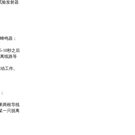
试验发射器
只蜂鸣器；
-10秒之后
脱离线路等
启动工作。
器；
果两根导线
或某一只脱离