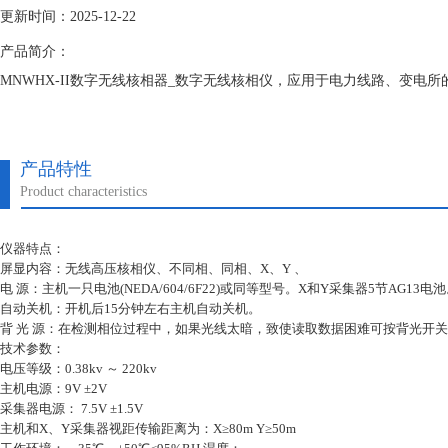
更新时间：2025-12-22
产品简介：
MNWHX-II数字无线核相器_数字无线核相仪，应用于电力线路、变
产品特性
Product characteristics
仪器特点：
屏显内容：无线高压核相仪、不同相、同相、X、Y 、
电 源：主机一只电池(NEDA/604/6F22)或同等型号。X和Y采集器5节AG13电
自动关机：开机后15分钟左右主机自动关机。
背 光 源：在检测相位过程中，如果光线太暗，致使读取数据困难可按背光开
技术参数：
电压等级：0.38kv ～ 220kv
主机电源：9V ±2V
采集器电源： 7.5V ±1.5V
主机和X、Y采集器视距传输距离为：X≥80m Y≥50m